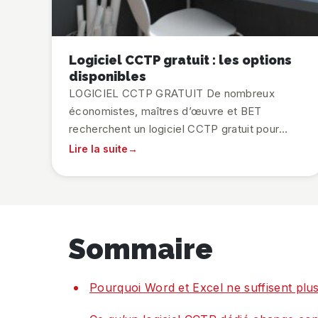
Logiciel CCTP gratuit : les options
disponibles
LOGICIEL CCTP GRATUIT De nombreux
économistes, maîtres d’œuvre et BET
recherchent un logiciel CCTP gratuit pour
simplifier la rédaction des pièces écrites.
Lire la suite
Mais est-ce réellement possible ? Quels outils
gratuits existent ? Et surtout, quelles sont
leurs limites par rapport à une solution
professionnelle ?
Sommaire
Pourquoi Word et Excel ne suffisent plu