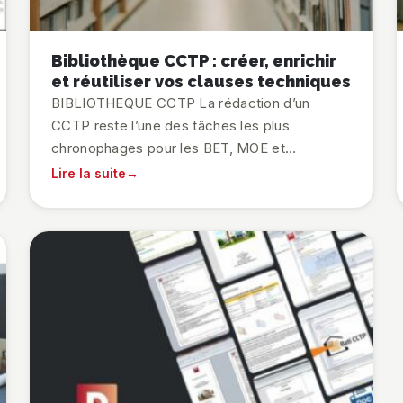
Bibliothèque CCTP : créer, enrichir
et réutiliser vos clauses techniques
BIBLIOTHEQUE CCTP La rédaction d’un
CCTP reste l’une des tâches les plus
chronophages pour les BET, MOE et
économistes. Une bibliothèque CCTP
Lire la suite
professionnelle vous aide à rédiger vos
documents plus vite, sans oublier de clauses
critiques et en restant conforme aux normes.