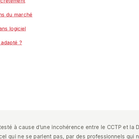
ncrètement
ons du marché
ns logiciel
t adapté ?
ontesté à cause d’une incohérence entre le CCTP et l
l qui ne se parlent pas, par des professionnels qui n’