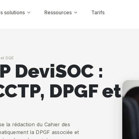
s solutions
Ressources
Tarifs
 et DQE
P DeviSOC :
CCTP, DPGF et
ise la rédaction du Cahier des
matiquement la DPGF associée et