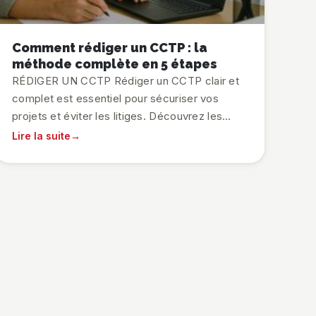
Comment rédiger un CCTP : la
méthode complète en 5 étapes
RÉDIGER UN CCTP Rédiger un CCTP clair et
complet est essentiel pour sécuriser vos
projets et éviter les litiges. Découvrez les
étapes clés et les outils qui simplifient cette
Lire la suite
tâche.